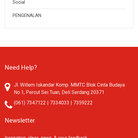
Social
PENGENALAN
Need Help?
Jl. Willem Iskandar Komp. MMTC Blok Cinta Budaya
No.1, Percut Sei Tuan, Deli Serdang 20371
(061) 7347122 | 7334033 | 7359222
Newsletter
Inspiration, ideas, news, & your feedback